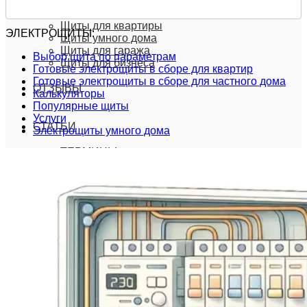
Щиты для дома
Щиты для квартиры
ЭЛЕКТРОЩИТЫ:
Щиты умного дома
Щиты для гаража
Выбор щита по параметрам
Щиты для бизнеса
Готовые электрощиты в сборе для квартир
Готовые электрощиты в сборе для частного дома
ОТЗЫВЫ
Калькуляторы
Популярные щиты
Услуги
СТАТЬИ
Электрощиты умного дома
ТЕРМИНЫ
КАК ВЫБРАТЬ ЭЛЕКТРОЩИТ?
Другие статьи
РАССЧИТАТЬ
ЗАКАЗАТЬ
РАССЧИТАТЬ