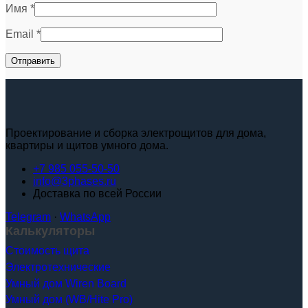
Имя
*
Email
*
Проектирование и сборка электрощитов для дома,
квартиры и щитов умного дома.
+7 985 055-50-50
info@3phases.ru
Доставка по всей России
Telegram
·
WhatsApp
Калькуляторы
Стоимость щита
Электротехнические
Умный дом Wiren Board
Умный дом (WB/Hite Pro)