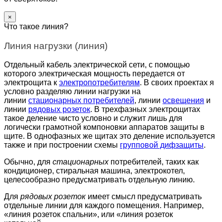
×
Что такое линия?
Линия нагрузки (линия)
Отдельный кабель электрической сети, с помощью
которого электрическая мощность передается от
электрощита к
электропотребителям
. В своих проектах я
условно разделяю линии нагрузки на
линии
стационарных потребителей
, линии
освещения
и
линии
рядовых розеток
. В трехфазных электрощитах
такое деление чисто условно и служит лишь для
логически грамотной компоновки аппаратов защиты в
щите. В однофазных же щитах это деление используется
также и при построении схемы
групповой дифзащиты
.
Обычно, для
стационарных
потребителей, таких как
кондиционер, стиральная машина, электрокотел,
целесообразно предусматривать отдельную линию.
Для
рядовых розеток
имеет смысл предусматривать
отдельные линии для каждого помещения. Например,
«линия розеток спальни», или «линия розеток