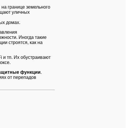
 на границе земельного
ещают уличных
ых домах.
равления
жности. Иногда такие
ии строятся, как на
i и тп. Их обустраивают
оксе.
ащитные функции
.
ниях от перепадов