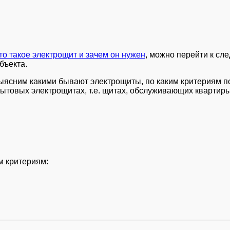
то такое электрощит и зачем он нужен
, можно перейти к сл
бъекта.
 выясним какими бывают электрощиты, по каким критериям 
бытовых электрощитах, т.е. щитах, обслуживающих квартиры
 критериям: