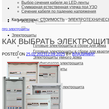
Выбор сечения кабеля до LED-ленты
Суммарная естественная утечка под УЗО
Сечение кабеля по падению напряжения
Калькуляторы:
СТОИМОСТЬ
·
ЭЛЕКТРОТЕХНИЧЕС
Искать:
ПРО ЭЛЕКТРОЩИТЫ
Электрощиты
КАК ВЫБРАТЬ ЭЛЕКТРОЩИ
Готовые электрощиты в сборе для дома
Готовые электрощиты в сборе для кварт
POSTED ON
25.02.2023
12.09.2025
BY
ВЛАДИМИР
Электрощиты умного дома
Конфигуратор электрощита
Популярные щиты
Услуги
Аудит схемы/проекта/электрощита
Схема электрощита
Монтаж электрощита
ПРИМЕРЫ РАБОТ