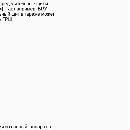
спределительные щиты
м)
. Так например, ВРУ,
ьный щит в гараже может
ь ГРЩ.
и и главный, аппарат в