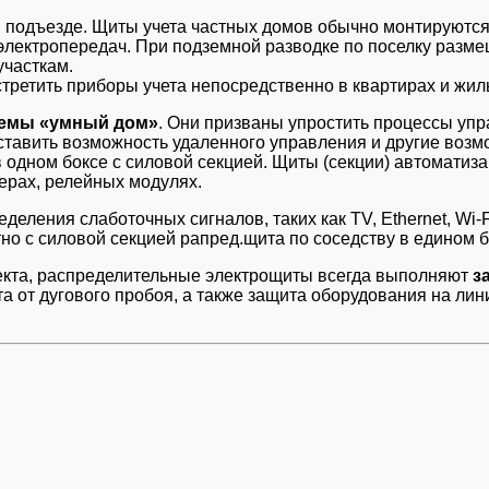
 подъезде. Щиты учета частных домов обычно монтируются
электропередач. При подземной разводке по поселку разм
участкам.
стретить приборы учета непосредственно в квартирах и жил
темы «умный дом»
. Они призваны упростить процессы уп
тавить возможность удаленного управления и другие возмо
 одном боксе с силовой секцией. Щиты (секции) автоматизац
ерах, релейных модулях.
ления слаботочных сигналов, таких как TV, Ethernet, Wi-F
тно с силовой секцией рапред.щита по соседству в едином б
ъекта, распределительные электрощиты всегда выполняют
з
та от дугового пробоя, а также защита оборудования на ли