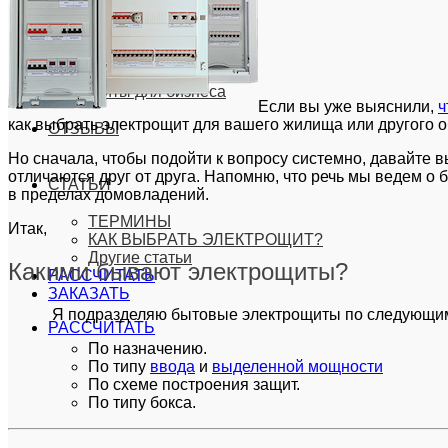
Щиты для дома
Щиты для квартиры
Щиты умного дома
Щиты для гаража
Щиты для бизнеса
Если вы уже выяснили,
ч
как выбрать электрощит для вашего жилища или другого о
ОТЗЫВЫ
Но сначала, чтобы подойти к вопросу системно, давайте
отличаются друг от друга. Напомню, что речь мы ведем о 
СТАТЬИ
в пределах домовладений.
ТЕРМИНЫ
Итак,
КАК ВЫБРАТЬ ЭЛЕКТРОЩИТ?
Другие статьи
Какими бывают электрощиты?
РАССЧИТАТЬ
ЗАКАЗАТЬ
Я подразделяю бытовые электрощиты по следующим
РАССЧИТАТЬ
По назначению.
По типу
ввода
и
выделенной мощности
По схеме построения защит.
По типу бокса.