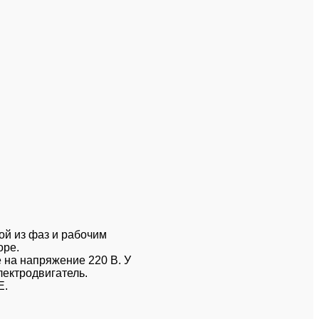
й из фаз и рабочим
оре.
 на напряжение 220 В. У
ектродвигатель.
E.