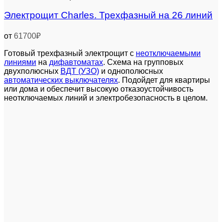
Электрощит Charles. Трехфазный на 26 линий
от
61700
₽
Готовый трехфазный электрощит с
неотключаемыми
линиями
на
дифавтоматах
. Схема на групповых
двухполюсных
ВДТ (УЗО)
и однополюсных
автоматических выключателях
. Подойдет для квартиры
или дома и обеспечит высокую отказоустойчивость
неотключаемых линий и электробезопасность в целом.