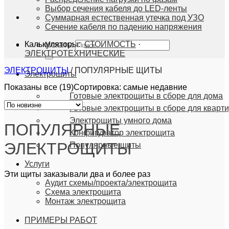
Выбор сечения кабеля до LED-ленты
Суммарная естественная утечка под УЗО
Сечение кабеля по падению напряжения
Калькуляторы:
СТОИМОСТЬ
·
Искать:
ЭЛЕКТРОТЕХНИЧЕСКИЕ
ЭЛЕКТРОЩИТЫ
/
ПОПУЛЯРНЫЕ ЩИТЫ
Электрощиты
Показаны все (19)
Сортировка: самые недавние
Готовые электрощиты в сборе для дома
Готовые электрощиты в сборе для кварт
Электрощиты умного дома
ПОПУЛЯРНЫЕ
Конфигуратор электрощита
ЭЛЕКТРОЩИТЫ
Популярные щиты
Услуги
Эти щиты заказывали два и более раз
Аудит схемы/проекта/электрощита
Схема электрощита
Монтаж электрощита
ПРИМЕРЫ РАБОТ