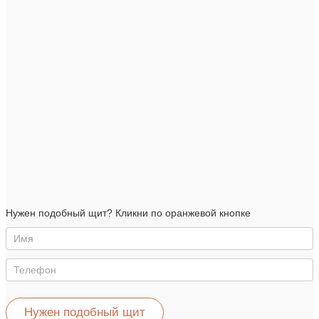
Нужен
Нужен подобный щит? Кликни по оранжевой кнопке
такой
же
щит
Нужен подобный щит