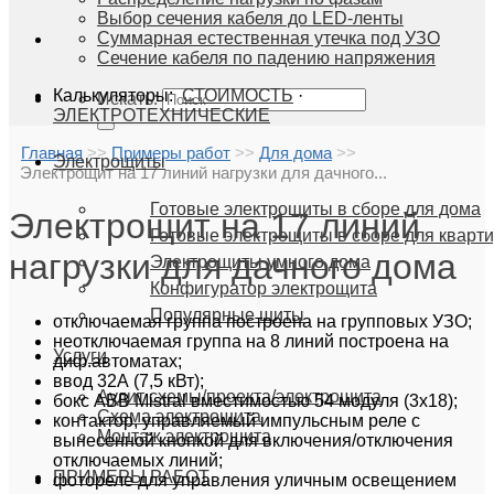
Выбор сечения кабеля до LED-ленты
Суммарная естественная утечка под УЗО
Сечение кабеля по падению напряжения
Калькуляторы:
СТОИМОСТЬ
·
Искать:
ЭЛЕКТРОТЕХНИЧЕСКИЕ
Главная
>>
Примеры работ
>>
Для дома
>>
Электрощиты
Электрощит на 17 линий нагрузки для дачного...
Готовые электрощиты в сборе для дома
Электрощит на 17 линий
Готовые электрощиты в сборе для кварт
нагрузки для дачного дома
Электрощиты умного дома
Конфигуратор электрощита
Популярные щиты
отключаемая группа построена на групповых УЗО;
неотключаемая группа на 8 линий построена на
Услуги
диф.автоматах;
ввод 32А (7,5 кВт);
Аудит схемы/проекта/электрощита
бокс ABB Mistral вместимостью 54 модуля (3х18);
Схема электрощита
контактор, управляемый импульсным реле с
Монтаж электрощита
вынесенной кнопкой для включения/отключения
отключаемых линий;
ПРИМЕРЫ РАБОТ
фотореле для управления уличным освещением