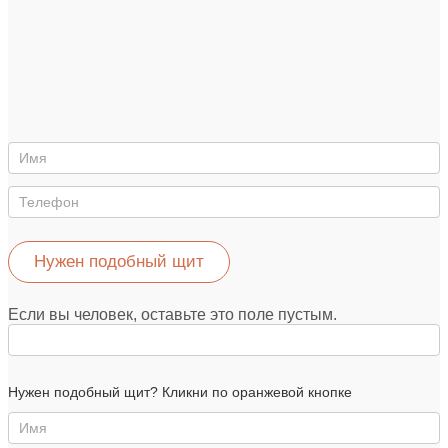
Нужен
такой
же
щит
Нужен подобный щит
Если вы человек, оставьте это поле пустым.
Нужен
Нужен подобный щит? Кликни по оранжевой кнопке
такой
же
щит