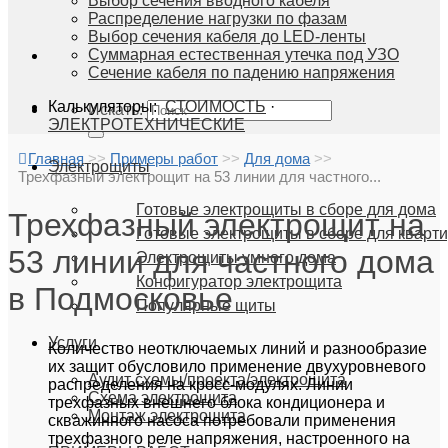
Выбор сечения вводного кабеля
Распределение нагрузки по фазам
Выбор сечения кабеля до LED-ленты
Суммарная естественная утечка под УЗО
Сечение кабеля по падению напряжения
Калькуляторы:
СТОИМОСТЬ
·
Искать:
ЭЛЕКТРОТЕХНИЧЕСКИЕ
Главная
>>
Примеры работ
>>
Для дома
>>
Электрощиты
Трехфазный электрощит на 53 линии для частного...
Готовые электрощиты в сборе для дома
Трехфазный электрощит на
Готовые электрощиты в сборе для кварт
53 линии для частного дома
Электрощиты умного дома
Конфигуратор электрощита
в Подмосковье
Популярные щиты
Услуги
Количество неотключаемых линий и разнообразие
их защит обусловило применение двухуровневого
Аудит схемы/проекта/электрощита
распределения на кросс-модулях. Линии
Схема электрощита
трехфазных внешнего блока кондиционера и
Монтаж электрощита
скважинного насоса потребовали применения
трехфазного реле напряжения, настроенного на