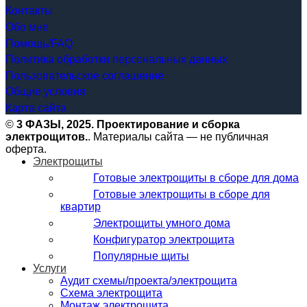
Контакты
Обо мне
Помощь/FAQ
Политика обработки персональных данных
Пользовательское соглашение
Общие условия
Карта сайта
©
3 ФАЗЫ, 2025. Проектирование и сборка
электрощитов.
. Материалы сайта — не публичная
оферта.
Электрощиты
Готовые электрощиты в сборе для дома
Готовые электрощиты в сборе для
квартир
Электрощиты умного дома
Конфигуратор электрощита
Популярные щиты
Услуги
Аудит схемы/проекта/электрощита
Схема электрощита
Монтаж электрощита