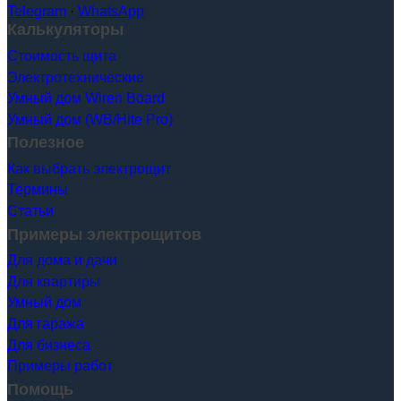
Telegram
·
WhatsApp
Калькуляторы
Стоимость щита
Электротехнические
Умный дом Wiren Board
Умный дом (WB/Hite Pro)
Полезное
Как выбрать электрощит
Термины
Статьи
Примеры электрощитов
Для дома и дачи
Для квартиры
Умный дом
Для гаража
Для бизнеса
Примеры работ
Помощь