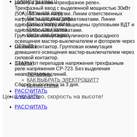
ПРИМЕРЫ РАБОТ
работу в режиме «трехфазное реле».
Трехфазный ввод с выделенной мощностью 30кВт
Щиты для дома
(50А). 53 линии нагрузки. Линии ответственных
Щиты для квартиры
нагрузок защищены дифавтоматами. Линии
Щиты умного дома
однофазных нагрузок защищены групповыми ВДТ и
Щиты для гаража
однополюсными автоматами.
Щиты для бизнеса
Групповая коммутация уличного и фасадного
освещения мастер-выключателем и фотореле через
ОТЗЫВЫ
силовой контактор. Групповая коммутация
домашнего освещения мастер-выключателем через
силовой контактор.
Защита от перепадов напряжения трехфазным
СТАТЬИ
реле напряжения СР-723. Без выделения
неотключаемых линий.
ТЕРМИНЫ
КАК ВЫБРАТЬ ЭЛЕКТРОЩИТ?
Сборка выполнена за 3 дня.
Другие статьи
РАССЧИТАТЬ
Цена, качество, скорость на высоте!
ЗАКАЗАТЬ
РАССЧИТАТЬ