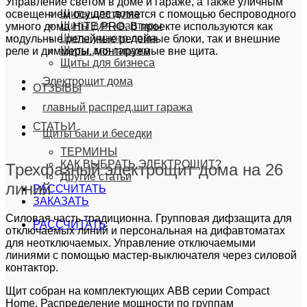
Управление светом в доме и гараже, а также уличным
Щиты для дома
освещением осуществляется с помощью беспроводного
Щиты для квартиры
умного дома HiTE PRO. В проекте используются как
Щиты умного дома
модульные релейные релейные блоки, так и внешние
Щиты для гаража
реле и диммеры, монтируемые вне щита.
Щиты для бизнеса
Электрощит дома
ОТЗЫВЫ
главный распред.щит гаража
СТАТЬИ
Щиты бани и беседки
ТЕРМИНЫ
КАК ВЫБРАТЬ ЭЛЕКТРОЩИТ?
Трехфазный электрощит дома на 26
Другие статьи
линий
РАССЧИТАТЬ
ЗАКАЗАТЬ
Силовая часть традиционна. Групповая дифзащита для
РАССЧИТАТЬ
отключаемых линий и персональная на дифавтоматах
для неотключаемых. Управление отключаемыми
линиями с помощью мастер-выключателя через силовой
контактор.
Щит собран на комплектующих ABB серии Compact
Home. Распределение мощности по группам