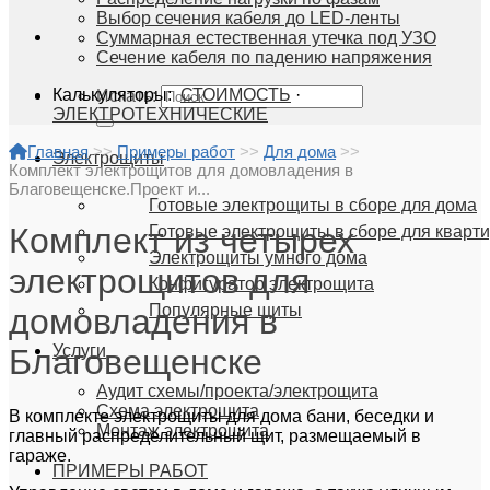
Выбор сечения кабеля до LED-ленты
Суммарная естественная утечка под УЗО
Сечение кабеля по падению напряжения
Калькуляторы:
СТОИМОСТЬ
·
Искать:
ЭЛЕКТРОТЕХНИЧЕСКИЕ
Главная
>>
Примеры работ
>>
Для дома
>>
Электрощиты
Комплект электрощитов для домовладения в
Благовещенске.Проект и...
Готовые электрощиты в сборе для дома
Комплект из четырех
Готовые электрощиты в сборе для кварт
Электрощиты умного дома
электрощитов для
Конфигуратор электрощита
Популярные щиты
домовладения в
Услуги
Благовещенске
Аудит схемы/проекта/электрощита
Схема электрощита
В комплекте электрощиты для дома бани, беседки и
Монтаж электрощита
главный распределительный щит, размещаемый в
гараже.
ПРИМЕРЫ РАБОТ