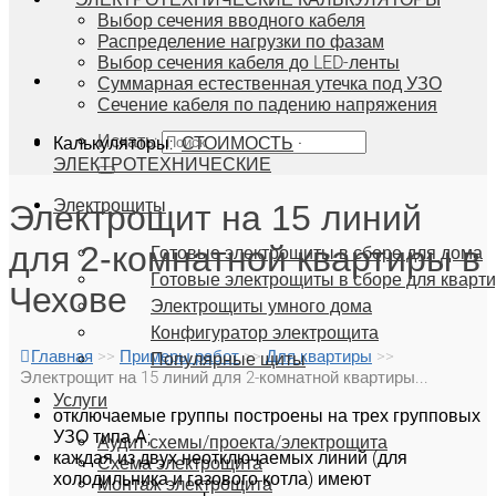
Выбор сечения вводного кабеля
Распределение нагрузки по фазам
Выбор сечения кабеля до LED-ленты
Суммарная естественная утечка под УЗО
Сечение кабеля по падению напряжения
Искать:
Калькуляторы:
·
СТОИМОСТЬ
ЭЛЕКТРОТЕХНИЧЕСКИЕ
Электрощиты
Электрощит на 15 линий
для 2-комнатной квартиры в
Готовые электрощиты в сборе для дома
Готовые электрощиты в сборе для кварт
Чехове
Электрощиты умного дома
Конфигуратор электрощита
Главная
>>
Примеры работ
>>
Для квартиры
>>
Популярные щиты
Электрощит на 15 линий для 2-комнатной квартиры...
Услуги
отключаемые группы построены на трех групповых
УЗО типа А;
Аудит схемы/проекта/электрощита
каждая из двух неотключаемых линий (для
Схема электрощита
холодильника и газового котла) имеют
Монтаж электрощита