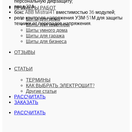
персональную дифзащиту;
ввод 32А;
ПРИМЕРЫ РАБОТ
бокс ABB Mistral41 вместимостью 36 модулей;
реле контроля напряжения УЗМ-51М для защиты
Щиты для дома
техники от перепадов напряжения.
Щиты для квартиры
Щиты умного дома
Щиты для гаража
Щиты для бизнеса
ОТЗЫВЫ
СТАТЬИ
ТЕРМИНЫ
КАК ВЫБРАТЬ ЭЛЕКТРОЩИТ?
Другие статьи
РАССЧИТАТЬ
ЗАКАЗАТЬ
РАССЧИТАТЬ