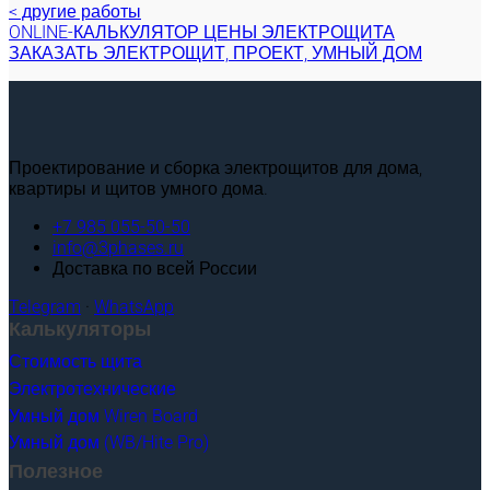
< другие работы
ONLINE-КАЛЬКУЛЯТОР ЦЕНЫ ЭЛЕКТРОЩИТА
ЗАКАЗАТЬ ЭЛЕКТРОЩИТ, ПРОЕКТ, УМНЫЙ ДОМ
Проектирование и сборка электрощитов для дома,
квартиры и щитов умного дома.
+7 985 055-50-50
info@3phases.ru
Доставка по всей России
Telegram
·
WhatsApp
Калькуляторы
Стоимость щита
Электротехнические
Умный дом Wiren Board
Умный дом (WB/Hite Pro)
Полезное