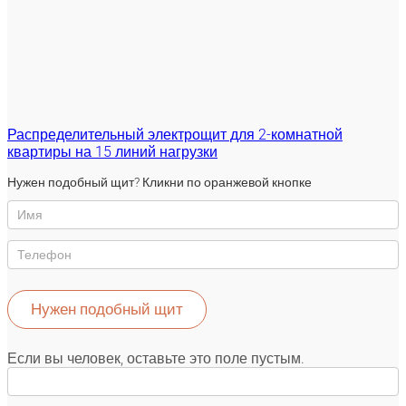
Распределительный электрощит для 2-комнатной
квартиры на 15 линий нагрузки
Нужен
Нужен подобный щит? Кликни по оранжевой кнопке
такой
же
щит
Нужен подобный щит
Если вы человек, оставьте это поле пустым.