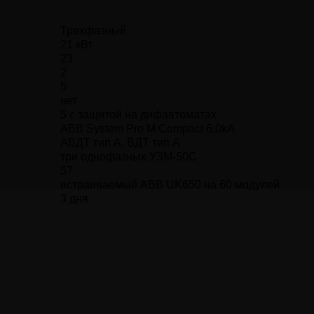
Трехфазный
21 кВт
23
2
5
нет
5 с защитой на дифавтоматах
ABB System Pro M Compact 6,0kA
АВДТ тип А, ВДТ тип A
три однофазных УЗМ-50С
57
встраиваемый ABB UK650 на 60 модулей
3 дня