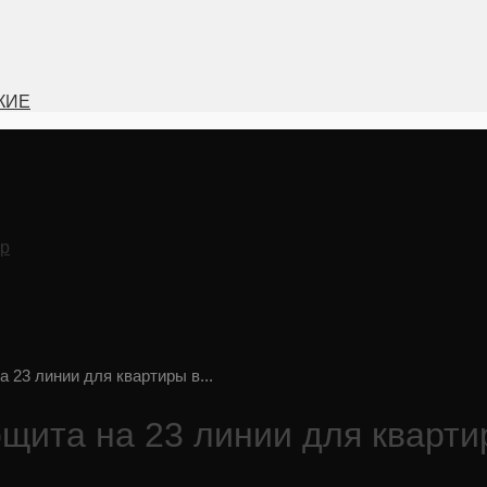
КИЕ
ир
 23 линии для квартиры в...
щита на 23 линии для кварти