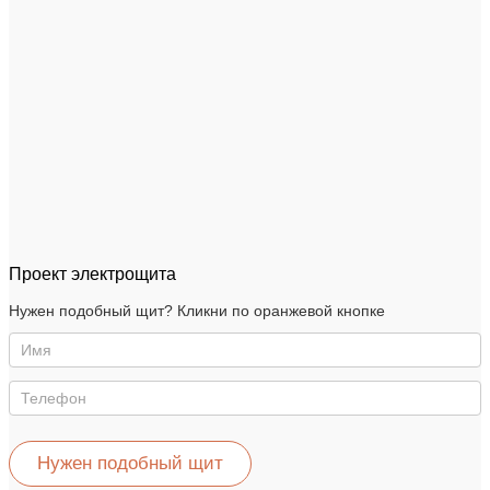
Проект электрощита
Нужен
Нужен подобный щит? Кликни по оранжевой кнопке
такой
же
щит
Нужен подобный щит