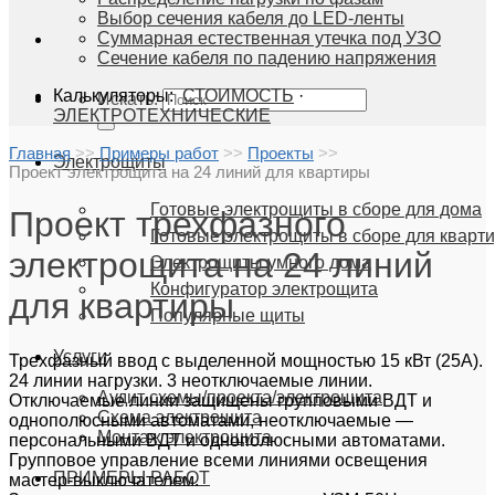
Выбор сечения кабеля до LED-ленты
Суммарная естественная утечка под УЗО
Сечение кабеля по падению напряжения
Калькуляторы:
СТОИМОСТЬ
·
Искать:
ЭЛЕКТРОТЕХНИЧЕСКИЕ
Главная
>>
Примеры работ
>>
Проекты
>>
Электрощиты
Проект электрощита на 24 линий для квартиры
Готовые электрощиты в сборе для дома
Проект трехфазного
Готовые электрощиты в сборе для кварт
электрощита на 24 линий
Электрощиты умного дома
Конфигуратор электрощита
для квартиры
Популярные щиты
Услуги
Трехфазный ввод с выделенной мощностью 15 кВт (25А).
24 линии нагрузки. 3 неотключаемые линии.
Аудит схемы/проекта/электрощита
Отключаемые линии защищены групповыми ВДТ и
Схема электрощита
однополюсными автоматами, неотключаемые —
Монтаж электрощита
персональными ВДТ и однополюсными автоматами.
Групповое управление всеми линиями освещения
ПРИМЕРЫ РАБОТ
мастер-выключателем.