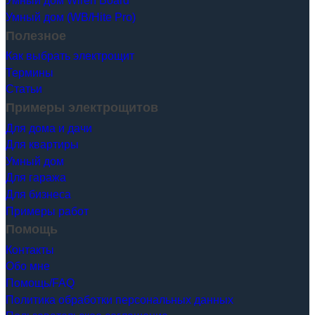
Умный дом Wiren Board
Умный дом (WB/Hite Pro)
Полезное
Как выбрать электрощит
Термины
Статьи
Примеры электрощитов
Для дома и дачи
Для квартиры
Умный дом
Для гаража
Для бизнеса
Примеры работ
Помощь
Контакты
Обо мне
Помощь/FAQ
Политика обработки персональных данных