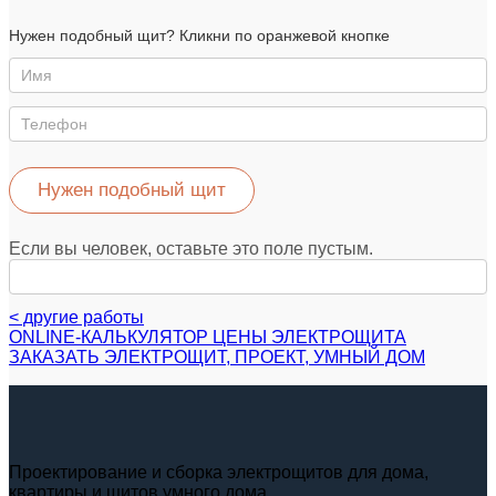
Нужен
Нужен подобный щит? Кликни по оранжевой кнопке
такой
же
щит
Нужен подобный щит
Если вы человек, оставьте это поле пустым.
< другие работы
ONLINE-КАЛЬКУЛЯТОР ЦЕНЫ ЭЛЕКТРОЩИТА
ЗАКАЗАТЬ ЭЛЕКТРОЩИТ, ПРОЕКТ, УМНЫЙ ДОМ
Проектирование и сборка электрощитов для дома,
квартиры и щитов умного дома.