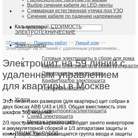
Выбор сечения кабеля до LED-ленты
Суммарная естественная утечка под УЗО
Сечение кабеля по падению напряжения
Калькуляторы:
СТОИМОСТЬ
·
Искать:
ЭЛЕКТРОТЕХНИЧЕСКИЕ
Главная
>>
Примеры работ
>>
Умный дом
>>
Электрощиты
Электрощит на 57 линий с удаленным управлением...
Готовые электрощиты в сборе для дома
Электрощит на 59 линий с
Готовые электрощиты в сборе для кварт
удаленным управлением
Электрощиты умного дома
Конфигуратор электрощита
для квартиры в Москве
Популярные щиты
Услуги
Этот гигантских размеров (для квартиры) щит собран в
двух боксах ABB U43 и U63. Общая вместимость этих
Аудит схемы/проекта/электрощита
шкафов 360 модулей.
Схема электрощита
Монтаж электрощита
2/3 пространства верхнего U43 будет занято инвертором
и аккумуляторной сборкой и 1/3 аппаратами защиты и
ПРИМЕРЫ РАБОТ
коммутации. Здесь размещается группа ввода и защиты