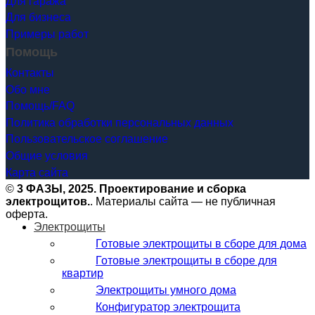
Для гаража
Для бизнеса
Примеры работ
Помощь
Контакты
Обо мне
Помощь/FAQ
Политика обработки персональных данных
Пользовательское соглашение
Общие условия
Карта сайта
©
3 ФАЗЫ, 2025. Проектирование и сборка
электрощитов.
. Материалы сайта — не публичная
оферта.
Электрощиты
Готовые электрощиты в сборе для дома
Готовые электрощиты в сборе для
квартир
Электрощиты умного дома
Конфигуратор электрощита