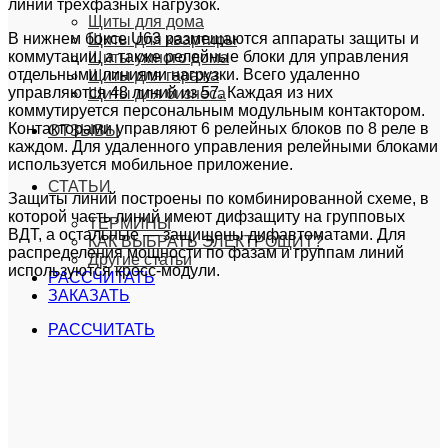
линий трехфазных нагрузок.
Щиты для дома
В нижнем боксе U63 размещаются аппараты защиты и
Щиты для квартиры
коммутации, а также релейные блоки для управления
Щиты умного дома
отдельными линиями нагрузки. Всего удаленно
Щиты для гаража
управляются 48 линий из 57. Каждая из них
Щиты для бизнеса
коммутируется персональным модульным контактором.
Контакторами управляют 6 релейных блоков по 8 реле в
ОТЗЫВЫ
каждом. Для удаленного управления релейными блоками
используется мобильное приложение.
СТАТЬИ
Защиты линий построены по комбинированной схеме, в
которой часть линий имеют дифзащиту на групповых
ТЕРМИНЫ
ВДТ, а остальные — защищены дифавтоматами. Для
КАК ВЫБРАТЬ ЭЛЕКТРОЩИТ?
распределения мощности по фазам и группам линий
Другие статьи
используются кросс-модули.
РАССЧИТАТЬ
ЗАКАЗАТЬ
РАССЧИТАТЬ