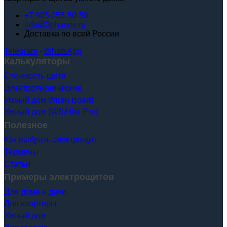
+7 985 055-50-50
info@3phases.ru
Доставка по всей России
Telegram
·
WhatsApp
Калькуляторы
Стоимость щита
Электротехнические
Умный дом Wiren Board
Умный дом (WB/Hite Pro)
Полезное
Как выбрать электрощит
Термины
Статьи
Примеры электрощитов
Для дома и дачи
Для квартиры
Умный дом