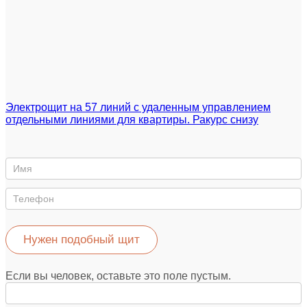
Электрощит на 57 линий с удаленным управлением
отдельными линиями для квартиры. Ракурс снизу
Нужен
такой
же
щит
Нужен подобный щит
Если вы человек, оставьте это поле пустым.