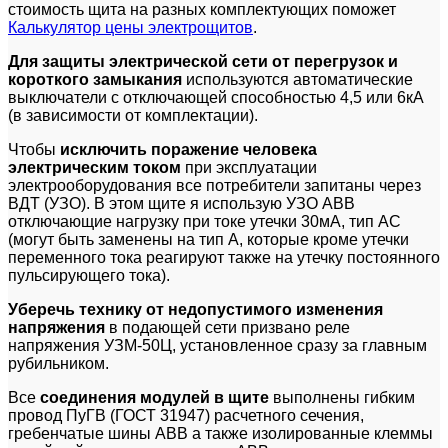
стоимость щита на разных комплектующих поможет
Калькулятор цены электрощитов
.
Для защиты электрической сети от перегрузок и
короткого замыкания
используются автоматические
выключатели с отключающей способностью 4,5 или 6кА
(в зависимости от комплектации).
Чтобы
исключить поражение человека
электрическим током
при эксплуатации
электрооборудования все потребители запитаны через
ВДТ (УЗО). В этом щите я использую УЗО ABB
отключающие нагрузку при токе утечки 30мА, тип АС
(могут быть заменены на тип А, которые кроме утечки
переменного тока реагируют также на утечку постоянного
пульсирующего тока).
Уберечь технику от недопустимого изменения
напряжения
в подающей сети призвано реле
напряжения УЗМ-50Ц, установленное сразу за главным
рубильником.
Все
соединения модулей в щите
выполнены гибким
провод ПуГВ (ГОСТ 31947) расчетного сечения,
гребенчатые шины ABB а также изолированные клеммы