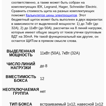
соответственно, а также может быть собран на
комплектующих IEK, Legrand, Hager, Schneider Electric.
Сравнить стоимость щита на разных комплектующих
поможет
Калькулятор цены электрощитов
. Этот
бюджетный щиток может быть выполнен в двух вариантах
в зависимости от выделенной мощности: 1) до 7кВт (до
32А), 2) до 11кВт (до 50А), рассчитан на
8 линий нагрузки,
которые имеют общую защиту от токов утечки групповым
ВДТ на 30mA. Не такой функциональный как другие, он
остается ЩИТом в прямом смысле слова.
ВЫДЕЛЕННАЯ
11кВт (50А), 7кВт (32А)
МОЩНОСТЬ
ЧИСЛО ЛИНИЙ
до 8
НАГРУЗКИ
ВМЕСТИМОСТЬ
12
БОКСА
НЕОТКЛЮЧАЕМАЯ
нет
ГРУППА
ТИП БОКСА
встраиваемый 1х12, навесной 1х12