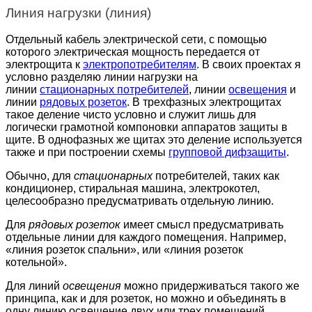
Линия нагрузки (линия)
Отдельный кабель электрической сети, с помощью
которого электрическая мощность передается от
электрощита к
электропотребителям
. В своих проектах я
условно разделяю линии нагрузки на
линии
стационарных потребителей
, линии
освещения
и
линии
рядовых розеток
. В трехфазных электрощитах
такое деление чисто условно и служит лишь для
логически грамотной компоновки аппаратов защиты в
щите. В однофазных же щитах это деление используется
также и при построении схемы
групповой дифзащиты
.
Обычно, для
стационарных
потребителей, таких как
кондиционер, стиральная машина, электрокотел,
целесообразно предусматривать отдельную линию.
Для
рядовых розеток
имеет смысл предусматривать
отдельные линии для каждого помещения. Например,
«линия розеток спальни», или «линия розеток
котельной».
Для линий
освещения
можно придерживаться такого же
принципа, как и для розеток, но можно и объединять в
одну линию освещение двух или трех помещений.