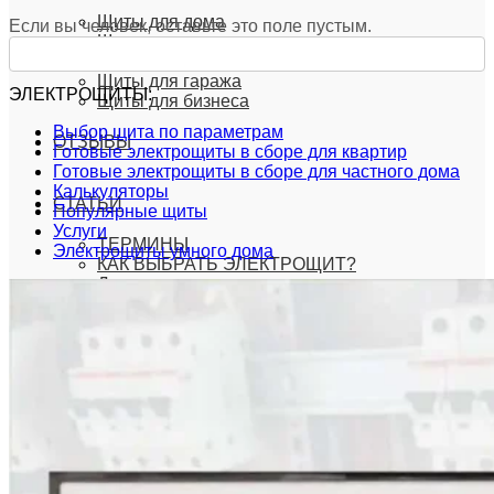
Щиты для дома
Если вы человек, оставьте это поле пустым.
Щиты для квартиры
Щиты умного дома
Щиты для гаража
ЭЛЕКТРОЩИТЫ:
Щиты для бизнеса
Выбор щита по параметрам
ОТЗЫВЫ
Готовые электрощиты в сборе для квартир
Готовые электрощиты в сборе для частного дома
Калькуляторы
СТАТЬИ
Популярные щиты
Услуги
ТЕРМИНЫ
Электрощиты умного дома
КАК ВЫБРАТЬ ЭЛЕКТРОЩИТ?
Другие статьи
РАССЧИТАТЬ
ЗАКАЗАТЬ
РАССЧИТАТЬ