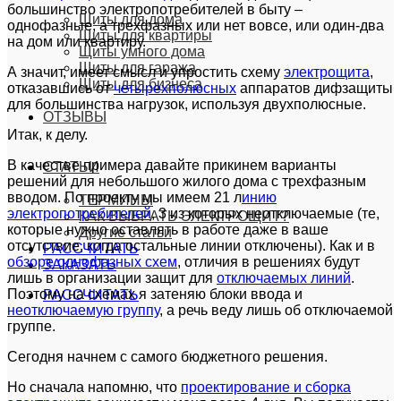
большинство электропотребителей в быту –
Щиты для дома
однофазные, а трехфазных или нет вовсе, или один-два
Щиты для квартиры
на дом или квартиру.
Щиты умного дома
Щиты для гаража
А значит, имеет смысл и упростить схему
электрощита
,
Щиты для бизнеса
отказавшись от
четырехполюсных
аппаратов дифзащиты
для большинства нагрузок, используя двухполюсные.
ОТЗЫВЫ
Итак, к делу.
В качестве примера давайте прикинем варианты
СТАТЬИ
решений для небольшого жилого дома с трехфазным
вводом. По проекту мы имеем 21 л
инию
ТЕРМИНЫ
электропотребителей
, 3 из которых неотключаемые (те,
КАК ВЫБРАТЬ ЭЛЕКТРОЩИТ?
которые нужно оставлять в работе даже в ваше
Другие статьи
отсутствие, когда остальные линии отключены). Как и в
РАССЧИТАТЬ
обзоре однофазных схем
, отличия в решениях будут
ЗАКАЗАТЬ
лишь в организации защит для
отключаемых линий
.
Поэтому на схемах я затеняю блоки ввода и
РАССЧИТАТЬ
неотключаемую группу
, а речь веду лишь об отключаемой
группе.
Сегодня начнем с самого бюджетного решения.
Но сначала напомню, что
проектирование и сборка