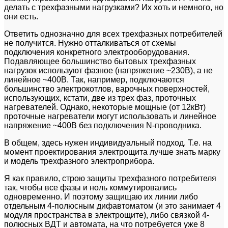
делать с трехфазными нагрузками? Их хоть и немного, но
они есть.
Ответить однозначно для всех трехфазных потребителей
не получится. Нужно отталкиваться от схемы
подключения конкретного электрооборудования.
Подавляющее большинство бытовых трехфазных
нагрузок используют фазное (напряжение ~230В), а не
линейное ~400В. Так, например, подключаются
большинство электрокотлов, варочных поверхностей,
использующих, кстати, две из трех фаз, проточных
нагревателей. Однако, некоторые мощные (от 12кВт)
проточные нагреватели могут использовать и линейное
напряжение ~400В без подключения N-проводника.
В общем, здесь нужен индивидуальный подход. Т.е. на
момент проектирования электрощита лучше знать марку
и модель трехфазного электроприбора.
Я как правило, строю защиты трехфазного потребителя
так, чтобы все фазы и ноль коммутировались
одновременно. И поэтому защищаю их линии либо
отдельным 4-полюсным дифавтоматом (и это занимает 4
модуля пространства в электрощите), либо связкой 4-
полюсных ВДТ и автомата, на что потребуется уже 8