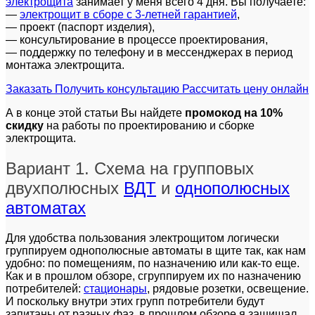
электрощита
занимает у меня всего 4 дня. Вы получаете:
—
электрощит в сборе с 3-летней гарантией
,
— проект (паспорт изделия),
— консультирование в процессе проектирования,
— поддержку по телефону и в мессенджерах в период
монтажа электрощита.
Заказать
Получить консультацию
Рассчитать цену онлайн
А в конце этой статьи Вы найдете
промокод на 10%
скидку
на работы по проектированию и сборке
электрощита.
Вариант 1. Схема на групповых
двухполюсных
ВДТ
и
однополюсных
автоматах
Для удобства пользования электрощитом логически
группируем однополюсные автоматы в щите так, как нам
удобно: по помещениям, по назначению или как-то еще.
Как и в прошлом обзоре, сгруппируем их по назначению
потребителей:
стационары
, рядовые розетки, освещение.
И поскольку внутри этих групп потребители будут
запитаны от разных фаз, в прошлом обзоре я защищал