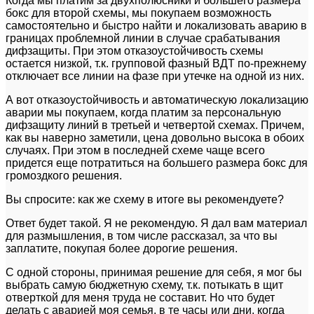
Когда мы платим за двухполюсники и большего размера
бокс для второй схемы, мы покупаем возможность
самостоятельно и быстро найти и локализовать аварию в
границах проблемной линии в случае срабатывания
дифзащиты. При этом отказоустойчивость схемы
остается низкой, т.к. групповой фазный ВДТ по-прежнему
отключает все линии на фазе при утечке на одной из них.
А вот отказоустойчивость и автоматическую локализацию
аварии мы покупаем, когда платим за персональную
дифзащиту линий в третьей и четвертой схемах. Причем,
как вы наверно заметили, цена довольно высока в обоих
случаях. При этом в последней схеме чаще всего
придется еще потратиться на большего размера бокс для
громоздкого решения.
Вы спросите: как же схему в итоге вы рекомендуете?
Ответ будет такой. Я не рекомендую. Я дал вам материал
для размышления, в том числе рассказал, за что вы
заплатите, покупая более дорогие решения.
С одной стороны, принимая решение для себя, я мог бы
выбрать самую бюджетную схему, т.к. потыкать в щит
отверткой для меня труда не составит. Но что будет
делать с аварией моя семья, в те часы или дни, когда