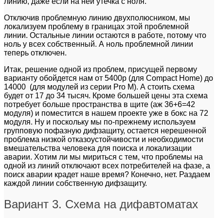
линию, даже если на ней утечка с ноля.
Отключив проблемную линию двухполюсником, мы
локализуем проблему в границах этой проблемной
линии. Остальные линии остаются в работе, потому что
ноль у всех собственный. А ноль проблемной линии
теперь отключен.
Итак, решение одной из проблем, присущей первому
варианту обойдется нам от 5400р (для Compact Home) до
14000 (для модулей из серии Pro M). А стоить схема
будет от 17 до 34 тысяч. Кроме большей цены эта схема
потребует больше пространства в щите (аж 36+6=42
модуля) и поместится в нашем проекте уже в бокс на 72
модуля. Ну и поскольку мы по-прежнему используем
групповую пофазную дифзащиту, остается нерешенной
проблема низкой отказоустойчивости и необходимости
вмешательства человека для поиска и локализации
аварии. Хотим ли мы мириться с тем, что проблемы на
одной из линий отключают всех потребителей на фазе, а
поиск аварии крадет наше время? Конечно, нет. Раздаем
каждой линии собственную дифзащиту.
Вариант 3. Схема на дифавтоматах