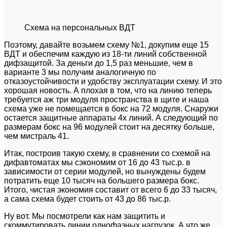
Схема на персональных ВДТ
Поэтому, давайте возьмем схему №1, докупим еще 15
ВДТ и обеспечим каждую из 18-ти линий собственной
дифзащитой. За деньги до 1,5 раз меньшие, чем в
варианте 3 мы получим аналогичную по
отказоустойчивости и удобству эксплуатации схему. И это
хорошая новость. А плохая в том, что на линию теперь
требуется аж три модуля пространства в щите и наша
схема уже не помещается в бокс на 72 модуля. Снаружи
остается защитные аппараты 4х линий. А следующий по
размерам бокс на 96 модулей стоит на десятку больше,
чем мистраль 41.
Итак, построив такую схему, в сравнении со схемой на
дифавтоматах мы сэкономим от 16 до 43 тыс.р. в
зависимости от серии модулей, но вынуждены будем
потратить еще 10 тысяч на большего размера бокс.
Итого, чистая экономия составит от всего 6 до 33 тысяч,
а сама схема будет стоить от 43 до 86 тыс.р.
Ну вот. Мы посмотрели как нам защитить и
скоммутировать линии однофазных нагрузок. А что же